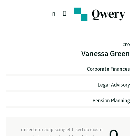
CEO
Vanessa Green
Corporate Finances
80
Legar Advisory
90
Pension Planning
88
Q
onsectetur adipiscing elit, sed do eiusm