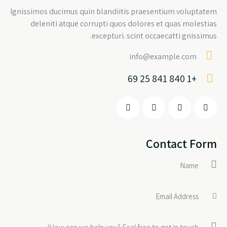
Ignissimos ducimus quin blandiitis praesentium voluptatem
deleniti atque corrupti quos dolores et quas molestias
excepturi. scint occaecatti gnissimus.
info@example.com
E-
+1 840 841 25 69
m
Ph
ail:
on
e:
Contact Form